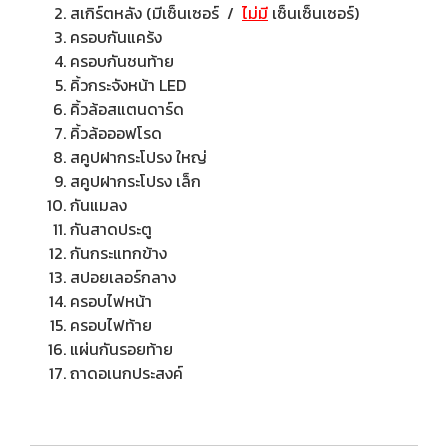
สเกิร์ตหลัง (มีเซ็นเซอร์ /
ไม่มี
เซ็นเซ็นเซอร์)
ครอบกันแคร้ง
ครอบกันชนท้าย
คิ้วกระจังหน้า LED
คิ้วล้อสแตนดาร์ด
คิ้วล้อออฟโรด
สคูปฝากระโปรง ใหญ่
สคูปฝากระโปรง เล็ก
กันแมลง
กันสาดประตู
กันกระแทกข้าง
สปอยเลอร์กลาง
ครอบไฟหน้า
ครอบไฟท้าย
แผ่นกันรอยท้าย
ถาดอเนกประสงค์